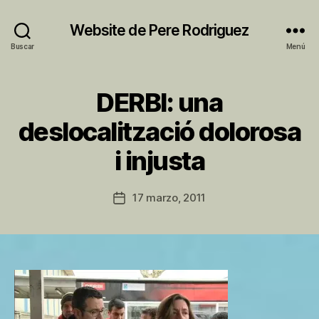
Website de Pere Rodriguez
Buscar
Menú
DERBI: una
Categorías
S
I
N
deslocalització dolorosa
C
P
A
i injusta
T
o
E
r
G
P
Autor
O
17 marzo, 2011
Fecha
R
e
de
de
Í
r
la
A
la
e
entrada
entrada