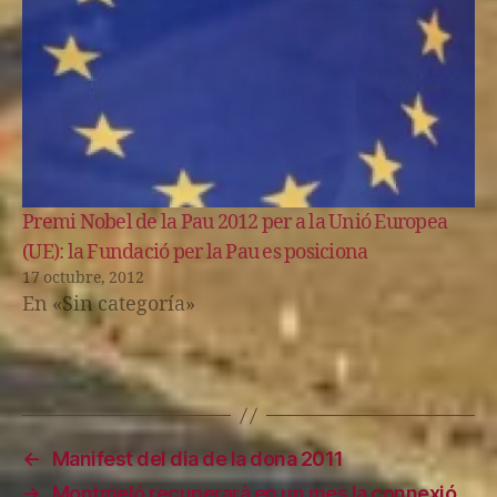
Premi Nobel de la Pau 2012 per a la Unió Europea
(UE): la Fundació per la Pau es posiciona
17 octubre, 2012
En «Sin categoría»
←
Manifest del dia de la dona 2011
→
Montmeló recuperarà en un mes la connexió