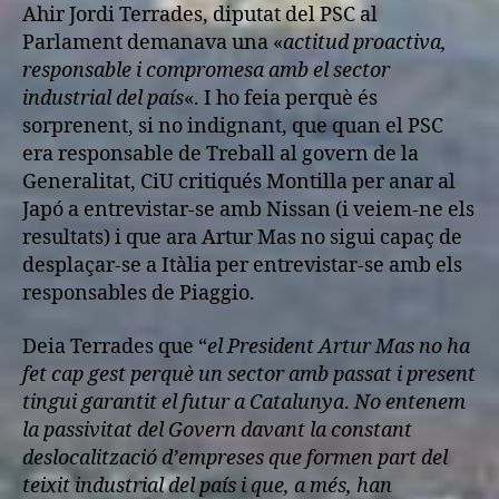
Ahir Jordi Terrades, diputat del PSC al
Parlament demanava una «
actitud proactiva,
responsable i compromesa amb el sector
industrial del país
«. I ho feia perquè és
sorprenent, si no indignant, que quan el PSC
era responsable de Treball al govern de la
Generalitat, CiU critiqués Montilla per anar al
Japó a entrevistar-se amb Nissan (i veiem-ne els
resultats) i que ara Artur Mas no sigui capaç de
desplaçar-se a Itàlia per entrevistar-se amb els
responsables de Piaggio.
Deia Terrades que “
el President Artur Mas no ha
fet cap gest perquè un sector amb passat i present
tingui garantit el futur a Catalunya
.
No entenem
la passivitat del Govern davant la constant
deslocalització d’empreses que formen part del
teixit industrial del país i que, a més, han