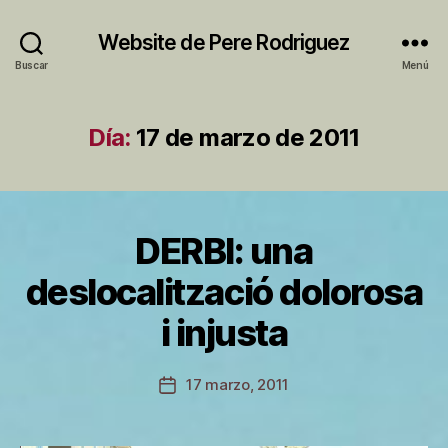
Website de Pere Rodriguez
Buscar
Menú
Día:
17 de marzo de 2011
DERBI: una
Categorías
S
I
N
deslocalització dolorosa
C
P
A
i injusta
T
o
E
r
G
P
Autor
O
17 marzo, 2011
Fecha
R
e
de
de
Í
r
la
A
la
e
entrada