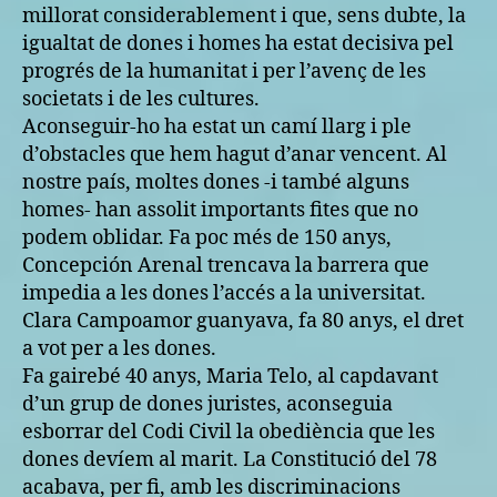
millorat considerablement i que, sens dubte, la
igualtat de dones i homes ha estat decisiva pel
progrés de la humanitat i per l’avenç de les
societats i de les cultures.
Aconseguir-ho ha estat un camí llarg i ple
d’obstacles que hem hagut d’anar vencent. Al
nostre país, moltes dones -i també alguns
homes- han assolit importants fites que no
podem oblidar. Fa poc més de 150 anys,
Concepción Arenal trencava la barrera que
impedia a les dones l’accés a la universitat.
Clara Campoamor guanyava, fa 80 anys, el dret
a vot per a les dones.
Fa gairebé 40 anys, Maria Telo, al capdavant
d’un grup de dones juristes, aconseguia
esborrar del Codi Civil la obediència que les
dones devíem al marit. La Constitució del 78
acabava, per fi, amb les discriminacions