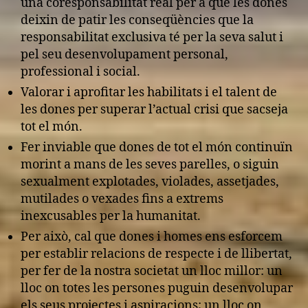
una coresponsabilitat real per a que les dones
deixin de patir les conseqüències que la
responsabilitat exclusiva té per la seva salut i
pel seu desenvolupament personal,
professional i social.
Valorar i aprofitar les habilitats i el talent de
les dones per superar l’actual crisi que sacseja
tot el món.
Fer inviable que dones de tot el món continuïn
morint a mans de les seves parelles, o siguin
sexualment explotades, violades, assetjades,
mutilades o vexades fins a extrems
inexcusables per la humanitat.
Per això, cal que dones i homes ens esforcem
per establir relacions de respecte i de llibertat,
per fer de la nostra societat un lloc millor: un
lloc on totes les persones puguin desenvolupar
els seus projectes i aspiracions; un lloc on