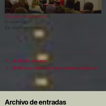
Acte sobre federalisme
27 octubre, 2012
En «Sin categoría»
←
La dación en pago
→
DERBI: una deslocalització dolorosa i injusta
Archivo de entradas