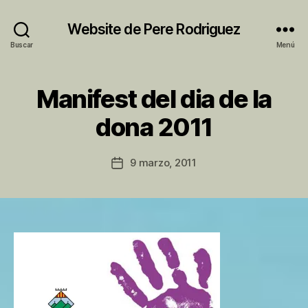
Website de Pere Rodriguez
Buscar
Menú
Manifest del dia de la
Categorías
S
I
P
N
dona 2011
o
C
A
r
T
P
Autor
E
9 marzo, 2011
Fecha
e
de
G
de
O
r
la
la
R
e
entrada
Í
entrada
A