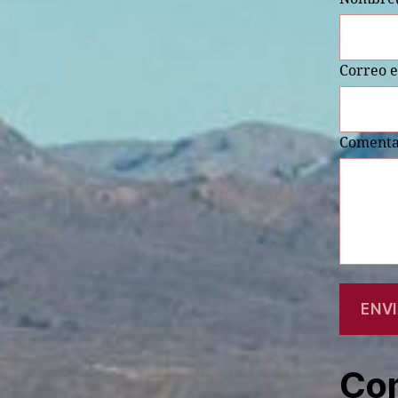
Correo e
Comenta
ENV
Com