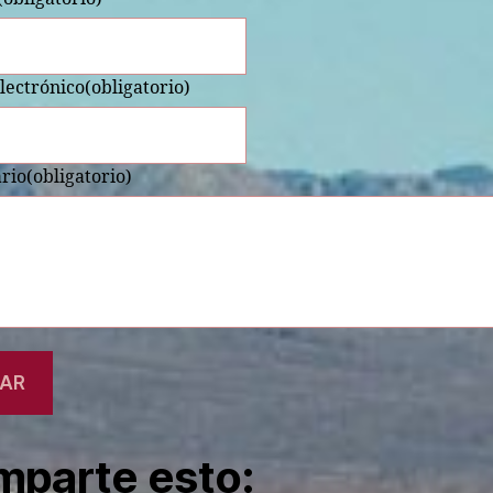
lectrónico
(obligatorio)
rio
(obligatorio)
IAR
parte esto: