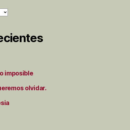
ecientes
to imposible
ueremos olvidar.
ésia