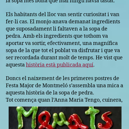
la sopa més bona que mai ningú havia tastat.
Els habitants del lloc van sentir curiositat i van
fer-li cas. El monjo anava demanat ingredients
que suposadament li faltaven a la sopa de
pedra. Amb els ingredients que tothom va
aportar va sortir, efectivament, una magnífica
sopa de la que tot el poblat va disfrutar i que va
ser recordada durant molt de temps. He vist que
aquesta
història està publicada aquí
.
Doncs el naixement de les primeres postres de
Festa Major de Montmeló s’assembla una mica a
aquesta història de la sopa de pedra.
Tot comença q
uan l’Anna Maria Tengo, cuinera,