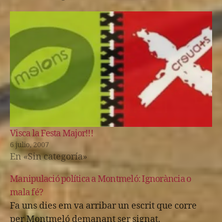
Visca la Festa Major!!!
6 julio, 2007
En «Sin categoría»
Manipulació política a Montmeló: Ignorància o
mala fé?
Fa uns dies em va arribar un escrit que corre
per Montmeló demanant ser signat.