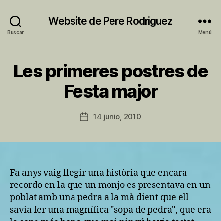
Website de Pere Rodriguez
Buscar
Menú
Les primeres postres de
Categorías
A
C
P
T
Festa major
o
I
V
r
I
P
Autor
T
14 junio, 2010
Fecha
e
de
A
de
T
r
la
la
M
e
entrada
U
entrada
N
I
Fa anys vaig llegir una història que encara
C
I
recordo en la que un monjo es presentava en un
P
poblat amb una pedra a la mà dient que ell
A
L
savia fer una magnífica "sopa de pedra", que era