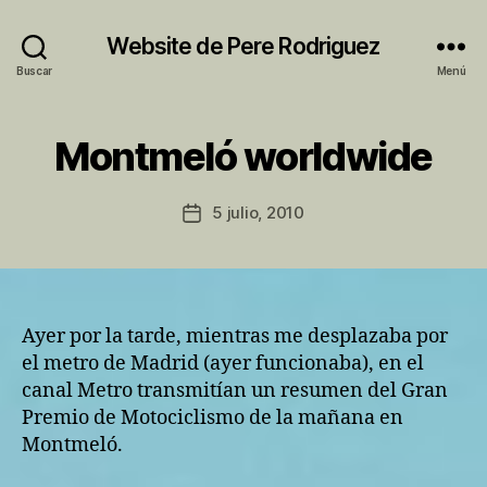
Website de Pere Rodriguez
Buscar
Menú
P
Montmeló worldwide
Categorías
A
o
C
r
T
I
P
Autor
5 julio, 2010
Fecha
V
e
de
I
de
r
la
T
la
e
entrada
A
entrada
T
M
U
Ayer por la tarde, mientras me desplazaba por
N
el metro de Madrid (ayer funcionaba), en el
I
C
canal Metro transmitían un resumen del Gran
I
Premio de Motociclismo de la mañana en
P
A
Montmeló.
L
M