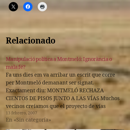
Relacionado
Manipulació política a Montmeló: Ignorància o
mala fé?
Fa uns dies em va arribar un escrit que corre
per Montmeló demanant ser signat.
Exactament diu: MONTMELÓ RECHAZA
CIENTOS DE PISOS JUNTO A LAS VÍAS Muchos
vecinos creíamos que el proyecto de vías
13 febrero, 2007
soterradas sería bueno para Montmeló, pero
En «Sin categoría»
ahora nos hemos dado cuenta de la realidad: el
tren…