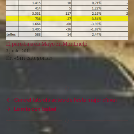
El paro baja en Mayo en Montmeló
3 junio, 2011
En «Sin categoría»
←
Cancel.lats els actes de festa major d’avui
→
Lo mío con Isabel