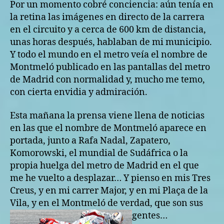
Por un momento cobré conciencia: aún tenía en
O
N
la retina las imágenes en directo de la carrera
T
en el circuito y a cerca de 600 km de distancia,
M
unas horas después, hablaban de mi municipio.
E
L
Y todo el mundo en el metro veía el nombre de
Ó
Montmeló publicado en las pantallas del metro
de Madrid con normalidad y, mucho me temo,
con cierta envidia y admiración.
Esta mañana la prensa viene llena de noticias
en las que el nombre de Montmeló aparece en
portada, junto a Rafa Nadal, Zapatero,
Komorowski, el mundial de Sudáfrica o la
propia huelga del metro de Madrid en el que
me he vuelto a desplazar… Y pienso en mis Tres
Creus, y en mi carrer Major, y en mi Plaça de la
Vila, y en el Montmeló de verdad, que son sus
gentes…