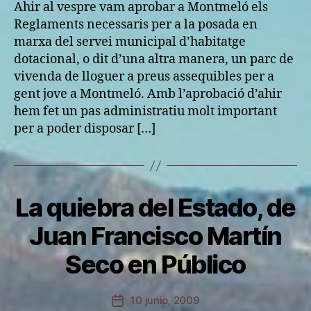
entrada
Ahir al vespre vam aprobar a Montmeló els
Reglaments necessaris per a la posada en
marxa del servei municipal d’habitatge
dotacional, o dit d’una altra manera, un parc de
vivenda de lloguer a preus assequibles per a
gent jove a Montmeló. Amb l’aprobació d’ahir
hem fet un pas administratiu molt important
per a poder disposar […]
La quiebra del Estado, de
Categorías
S
I
N
Juan Francisco Martín
C
P
A
Seco en Público
T
o
E
r
G
P
Autor
O
10 junio, 2009
Fecha
R
e
de