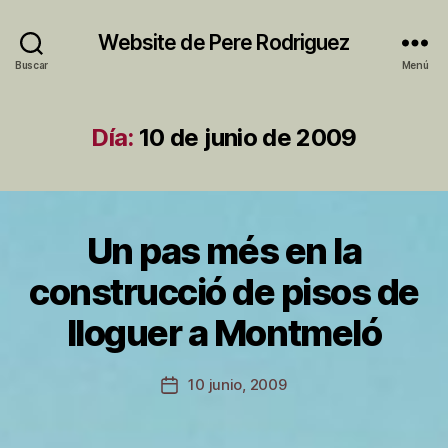
Website de Pere Rodriguez
Buscar
Menú
Día:
10 de junio de 2009
Un pas més en la
Categorías
M
O
N
construcció de pisos de
T
P
M
lloguer a Montmeló
E
o
L
r
Ó
P
Autor
10 junio, 2009
Fecha
e
de
de
r
la
la
e
entrada