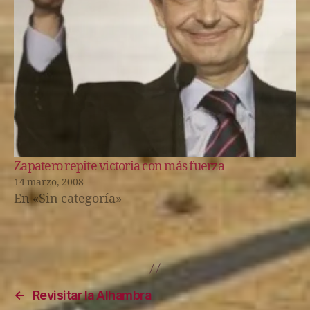
Zapatero repite victoria con más fuerza
14 marzo, 2008
En «Sin categoría»
←
Revisitar la Alhambra