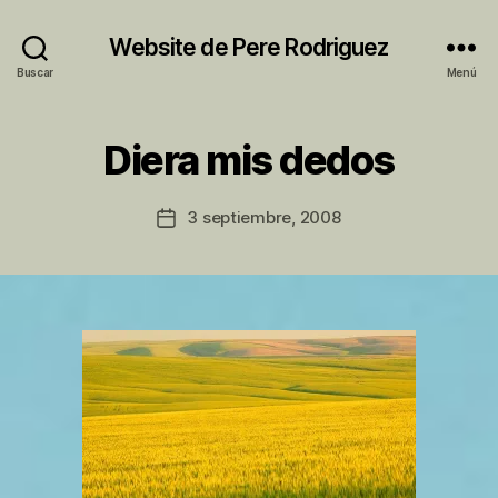
Website de Pere Rodriguez
Buscar
Menú
P
Diera mis dedos
Categorías
S
o
I
r
N
C
P
Autor
3 septiembre, 2008
Fecha
A
e
de
T
de
r
la
E
la
e
entrada
G
entrada
O
R
Í
A