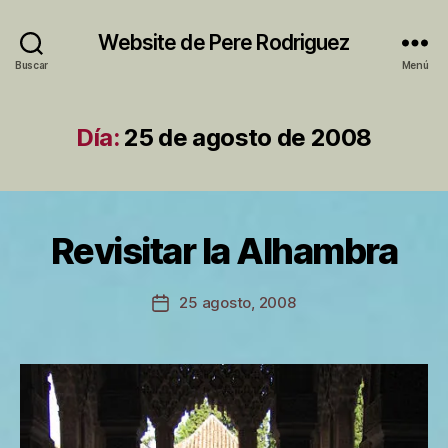
Website de Pere Rodriguez
Buscar
Menú
Día:
25 de agosto de 2008
P
Revisitar la Alhambra
Categorías
S
o
I
r
N
C
P
Autor
25 agosto, 2008
Fecha
A
e
de
T
de
r
la
E
la
e
entrada
G
entrada
O
R
Í
A