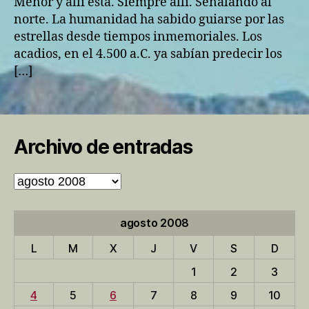
Menor y allí está. Siempre allí. Señalando al
norte. La humanidad ha sabido guiarse por las
estrellas desde tiempos inmemoriales. Los
acadios, en el 4.500 a.C. ya sabían predecir los
[…]
Archivo de entradas
Archivo
de
entradas
agosto 2008
L
M
X
J
V
S
D
1
2
3
4
5
6
7
8
9
10