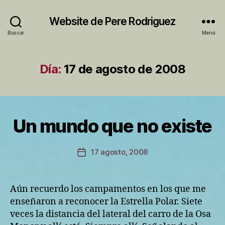
Website de Pere Rodriguez
Buscar
Menú
Día:
17 de agosto de 2008
P
Un mundo que no existe
Categorías
S
o
I
r
N
C
P
Autor
17 agosto, 2008
Fecha
A
e
de
T
de
r
la
E
la
e
entrada
G
entrada
Aún recuerdo los campamentos en los que me
O
R
enseñaron a reconocer la Estrella Polar. Siete
Í
veces la distancia del lateral del carro de la Osa
A