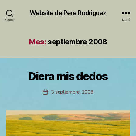
Website de Pere Rodriguez
Buscar
Menú
Mes:
septiembre 2008
P
Diera mis dedos
Categorías
S
o
I
r
N
C
P
Autor
3 septiembre, 2008
Fecha
A
e
de
T
de
r
la
E
la
e
entrada
G
entrada
O
R
Í
A