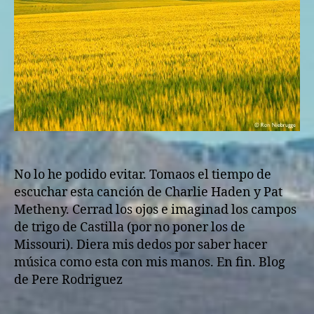
No lo he podido evitar. Tomaos el tiempo de
escuchar esta canción de Charlie Haden y Pat
Metheny. Cerrad los ojos e imaginad los campos
de trigo de Castilla (por no poner los de
Missouri). Diera mis dedos por saber hacer
música como esta con mis manos. En fin. Blog
de Pere Rodriguez