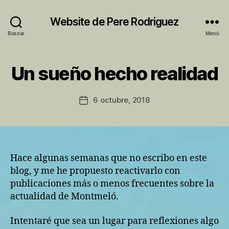
Website de Pere Rodriguez
Buscar
Menú
P
Un sueño hecho realidad
Categorías
A
o
C
r
T
I
P
Autor
6 octubre, 2018
Fecha
V
e
de
I
de
r
la
T
la
e
entrada
A
entrada
T
M
U
Hace algunas semanas que no escribo en este
N
blog, y me he propuesto reactivarlo con
I
C
publicaciones más o menos frecuentes sobre la
I
actualidad de Montmeló.
P
A
L
Intentaré que sea un lugar para reflexiones algo
M