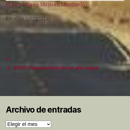
El paro baja en Mayo en Montmeló
3 junio, 2011
En «Sin categoría»
←
→
2007: Perspectivas de un año impar.
Archivo de entradas
Archivo
de