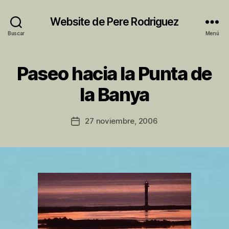
Website de Pere Rodriguez
Buscar
Menú
Paseo hacia la Punta de
Categorías
S
I
P
N
la Banya
o
C
A
r
T
P
Autor
E
27 noviembre, 2006
Fecha
e
de
G
de
O
r
la
la
R
e
entrada
Í
entrada
A