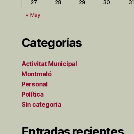
27
28
29
30
3
« May
Categorías
Activitat Municipal
Montmeló
Personal
Política
Sin categoría
Entradas recientes