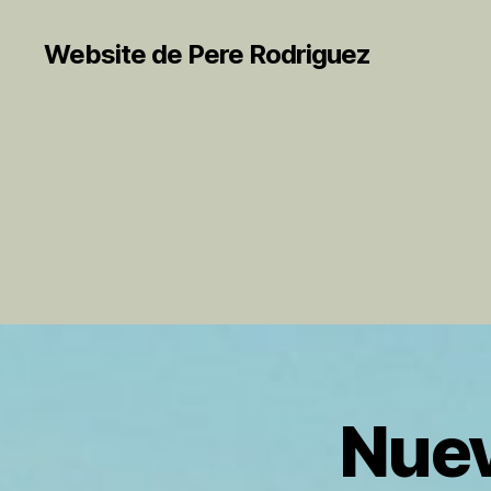
Website de Pere Rodriguez
Nuev
S
Categorías
I
N
C