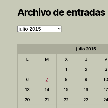
Archivo de entradas
Archivo
de
entradas
julio 2015
L
M
X
J
V
1
2
3
6
7
8
9
1
13
14
15
16
1
20
21
22
23
2