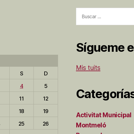
Buscar:
Sígueme e
Mis tuits
S
D
4
5
Categoría
0
11
12
7
18
19
Activitat Municipal
4
25
26
Montmeló