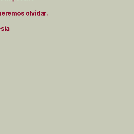
ueremos olvidar.
ésia