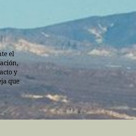
te el
ación,
racto y
eja que