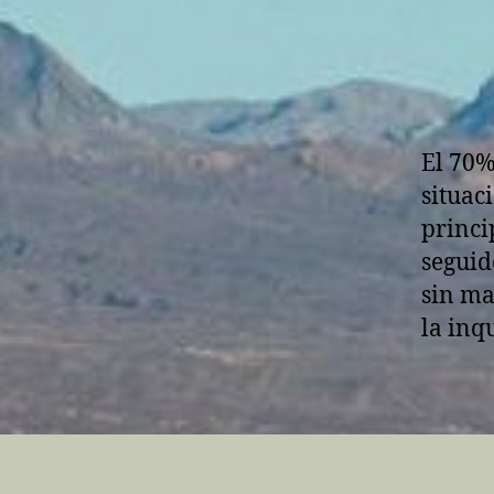
A
T
E
G
O
R
Í
A
El 70%
situac
princi
seguido
sin ma
la inq