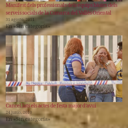
Manifest dels professionals dels equips bàsics dels
serveis socials de la Comarca del Vallès Oriental
31 agosto, 2011
En «Sin categoría»
Cancel.lats els actes de festa major d’avui
24 junio, 2010
En «Sin categoría»