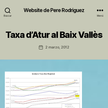
Website de Pere Rodriguez
Buscar
Menú
P
Taxa d’Atur al Baix Vallès
Categorías
S
o
I
r
N
C
P
Autor
2 marzo, 2012
Fecha
A
e
de
T
de
r
la
E
la
e
entrada
G
entrada
O
R
Í
A