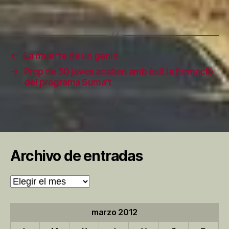
←
La muerte de un genio
→
Prop de 50 joves acaben amb èxit la formació
del programa Suma’t
Archivo de entradas
Archivo
de
entradas
marzo 2012