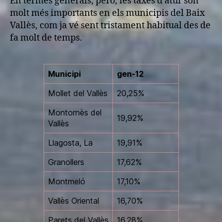
En termes generals, però, les taxes d’atur són
molt més importants en els municipis del Baix
Vallès, com ja vé sent tristament habitual des de
fa molt de temps.
Municipi
gen-12
Mollet del Vallès
20,25%
Montornès del
19,92%
Vallès
Llagosta, La
19,91%
Granollers
17,62%
Montmeló
17,10%
Vallès Oriental
16,70%
Parets del Vallès
16,28%