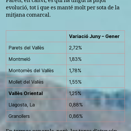
Parets, en canvi, és qui ha tingut la pitjor
evolució, tot i que es manté molt per sota de la
mitjana comarcal.
Variació Juny – Gener
Parets del Vallès
2,72%
Montmeló
1,83%
Montornès del Vallès
1,78%
Mollet del Vallès
1,55%
Vallès Oriental
1,25%
Llagosta, La
0,88%
Granollers
0,86%