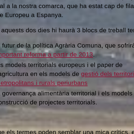
al a la nostra comarca, que ha estat cap de fila
te Europeu a Espanya.
 aquests dos dies hi haurà 3 blocs de treball te
l futur de la política Agrària Comuna, que sofri
mportant reforma a partir de 2013
.
ls models territorials europeus i el paper de
’agricultura en els models de
gestió dels territor
etropolitans i rurals periurbans
a governança alimentària territorial i els models
onstrucció de projectes territorials.
que els termes poden semblar una mica crítics, 