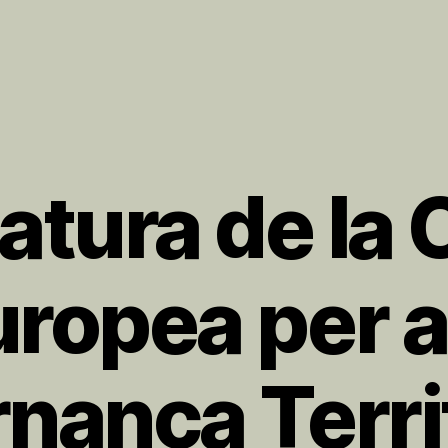
atura de la 
ropea per a
ança Territ