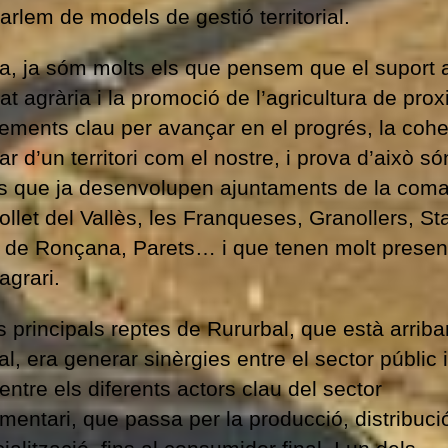
arlem de models de gestió territorial.
ia, ja sóm molts els que pensem que el suport 
itat agrària i la promoció de l’agricultura de prox
ements clau per avançar en el progrés, la cohes
r d’un territori com el nostre, i prova d’això só
s que ja desenvolupen ajuntaments de la coma
llet del Vallès, les Franqueses, Granollers, St
a de Ronçana, Parets… i que tenen molt present
agrari.
 principals reptes de Rururbal, que està arriba
al, era generar sinèrgies entre el sector públic i
 entre els diferents actors clau del sector
mentari, que passa per la producció, distribuci