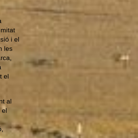
a
imitat
ió i el
n les
rca,
a
 el
nt al
 el
ó,