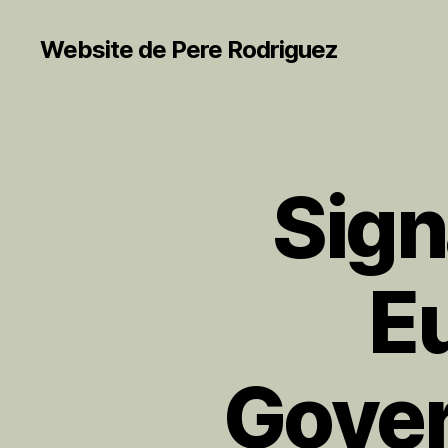
Website de Pere Rodriguez
Sign
S
Categorías
I
N
C
A
T
Eu
E
G
O
R
Í
Govern
A