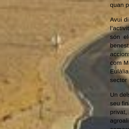
quan p
Avui d
l’activ
són el
benesta
accion
com Mo
Eulàli
sector 
Un dels
seu fin
privat,
agroali