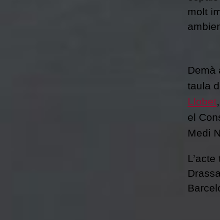
molt im
ambien
Demà a 
taula 
Llobet
el Con
Medi N
L’acte 
Drassa
Barcel