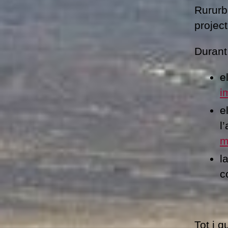
Rururb
projec
Durant
e
i
e
l
m
l
c
Tot i 