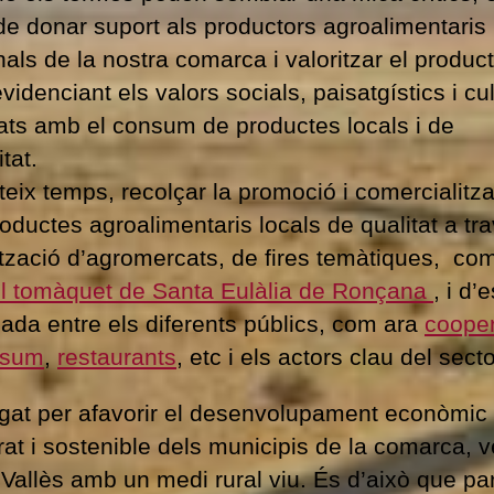
de donar suport als productors agroalimentaris 
als de la nostra comarca i valoritzar el produc
evidenciant els valors socials, paisatgístics i cul
ats amb el consum de productes locals i de
tat.
teix temps, recolçar la promoció i comercialitz
roductes agroalimentaris locals de qualitat a tr
lització d’agromercats, de fires temàtiques, com
el tomàquet de Santa Eulàlia de Ronçana
, i d’
bada entre els diferents públics, com ara
cooper
nsum
,
restaurants
, etc i els actors clau del secto
egat per afavorir el desenvolupament econòmic
rat i sostenible dels municipis de la comarca, ve
 Vallès amb un medi rural viu. És d’això que pa