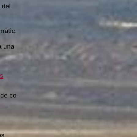
 del
màtic:
rà una
is
 de co-
es