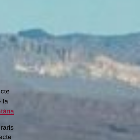
ecte
 la
tària
.
raris
jecte