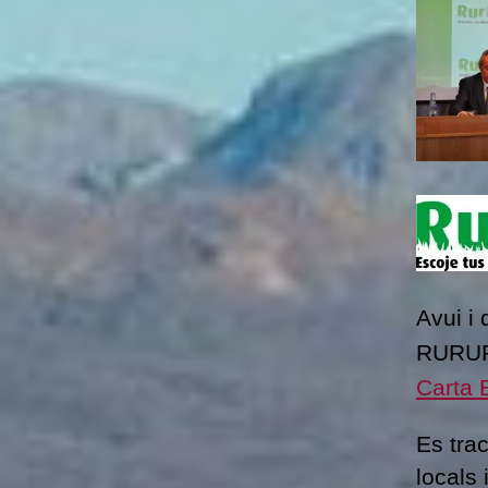
Avui i 
RURURB
Carta 
Es tra
locals 