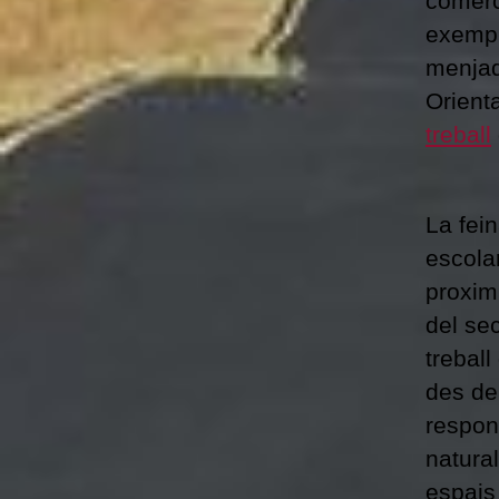
comerci
exempl
menjad
Orient
treball
La fei
escolar
proximi
del sec
treball
des de
respon
natura
espais