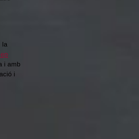
 la
sep
a i amb
ació i