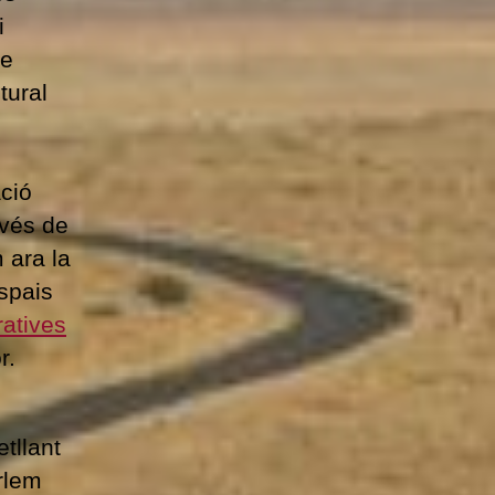
i
te
tural
ació
avés de
 ara la
espais
atives
r.
tllant
rlem