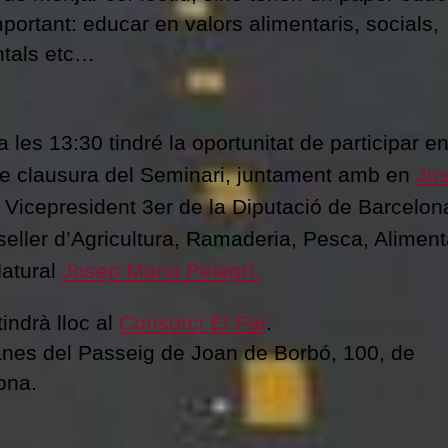
portant: educar en valors alimentaris, socials,
tals etc…
les 13:30 tindré la oportunitat de participar en
de clausura del Seminari, juntament amb en
Jo
, Vicepresident 3er de la Diputació de Barcelon
seller d’Agricultura, Ramaderia, Pesca, Aliment
atural
Josep Maria Pelegrí.
tindrà lloc al
Consorci El Far
.
nes del Passeig de Joan de Borbó, 100, de
ona.