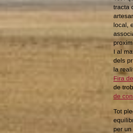
tracta 
artesan
local, 
associ
proximi
I al ma
dels p
la rea
Fira d
de tro
de co
Tot pl
equilib
per un