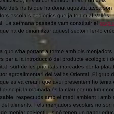
alització, fins al consumidor final. I un dels
es dels fruits que ha donat aquesta tasca són 
ors escolars ecològics que ja tenim al Vallès
al. La setmana passada vam constituir el
grup 
que ha de dinamitzar aquest sector i fer-lo crèi
na que s’ha portant a terme amb els menjadors
s per a la introducció del producte ecològic i d
tat, surt de les prioritats marcades per la plat
tor agroalimentari del Vallès Oriental. El grup 
 que es va crear i que avui presentem ho tenia 
l principi: la mainada és la clau per un futur c
sable, respectuós amb el medi ambient i amb e
l del aliments. I els menjadors escolars no só
 de menjar col•lectiu, sinó tenen un paper educ