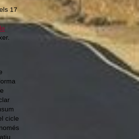
els 17
de
xer.
e
aforma
de
clar
onsum
l cicle
n només
atiu