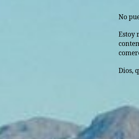
No pue
Estoy 
contem
comerc
Dios, 