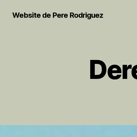
Website de Pere Rodriguez
Der
S
Categorías
I
N
C
A
T
E
G
O
R
Í
A