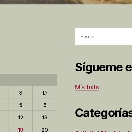
Buscar:
Sígueme e
Mis tuits
S
D
5
6
Categoría
12
13
19
20