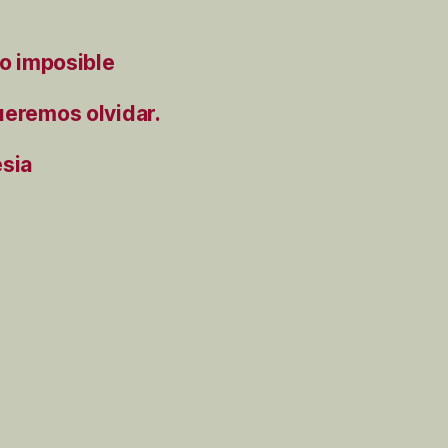
to imposible
ueremos olvidar.
ésia