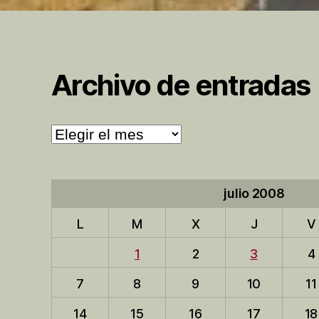
Archivo de entradas
Archivo
de
entradas
julio 2008
L
M
X
J
V
1
2
3
4
7
8
9
10
11
14
15
16
17
18