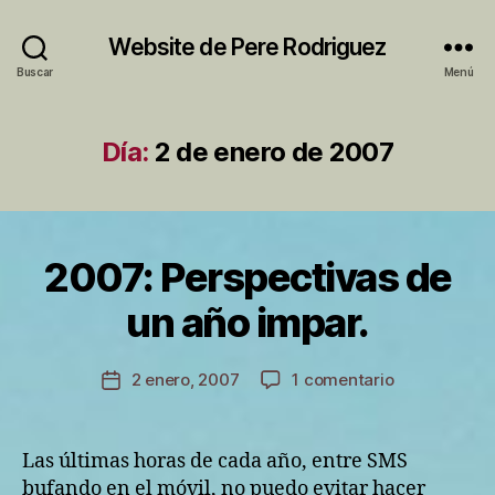
Website de Pere Rodriguez
Buscar
Menú
Día:
2 de enero de 2007
2007: Perspectivas de
Categorías
S
I
P
N
un año impar.
o
C
A
r
T
P
Autor
E
en
2 enero, 2007
1 comentario
Fecha
e
de
G
2007:
de
O
r
la
Perspectivas
la
R
e
entrada
de
Í
entrada
Las últimas horas de cada año, entre SMS
A
un
bufando en el móvil, no puedo evitar hacer