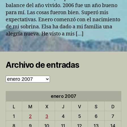
año
balance del año vivido. 2006 fue un año bueno
impar.
para mí. Las cosas fueron bien. Superó mis
expectativas. Enero comenzó con el nacimiento
de mi sobrina. Elsa ha dado a mi familia una
alegría nueva. He visto a mis […]
Archivo de entradas
Archivo
de
entradas
enero 2007
L
M
X
J
V
S
D
1
2
3
4
5
6
7
8
9
10
11
12
13
14