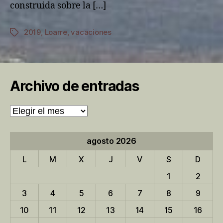
construida sobre la […]
2019
,
Loarre
,
vacaciones
Etiquetas
Archivo de entradas
Archivo
de
entradas
agosto 2026
L
M
X
J
V
S
D
1
2
3
4
5
6
7
8
9
10
11
12
13
14
15
16