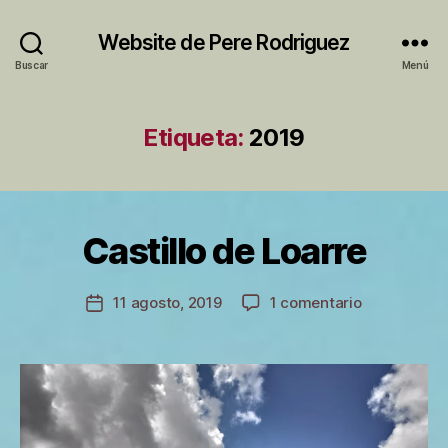
Website de Pere Rodriguez
Buscar
Menú
Etiqueta:
2019
P
Castillo de Loarre
Categorías
P
o
E
r
R
S
P
Autor
en
11 agosto, 2019
1 comentario
Fecha
O
e
de
Castillo
N
de
r
la
A
de
la
e
entrada
L
Loarre
entrada