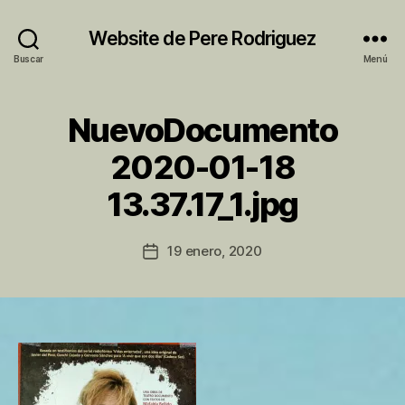
Website de Pere Rodriguez
Buscar
Menú
NuevoDocumento
2020-01-18
P
13.37.17_1.jpg
o
r
P
Autor
19 enero, 2020
Fecha
e
de
de
r
la
la
e
entrada
entrada