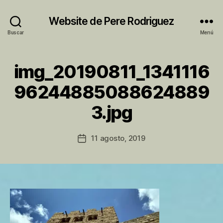
Website de Pere Rodriguez
Buscar
Menú
img_20190811_1341116
96244885088624889
P
3.jpg
o
r
P
Autor
11 agosto, 2019
Fecha
e
de
de
r
la
la
e
entrada
entrada