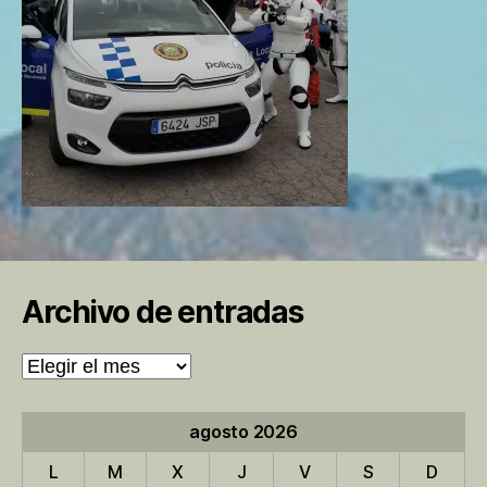
Archivo de entradas
Archivo
de
entradas
agosto 2026
L
M
X
J
V
S
D