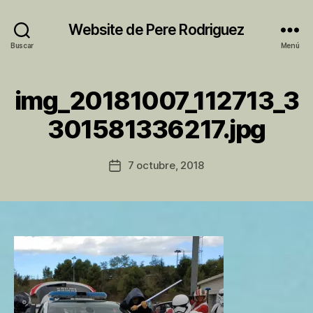
Website de Pere Rodriguez
Buscar
Menú
img_20181007_112713_3
P
301581336217.jpg
o
r
P
Autor
7 octubre, 2018
Fecha
e
de
de
r
la
la
e
entrada
entrada