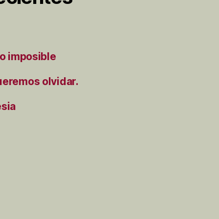
to imposible
ueremos olvidar.
ésia