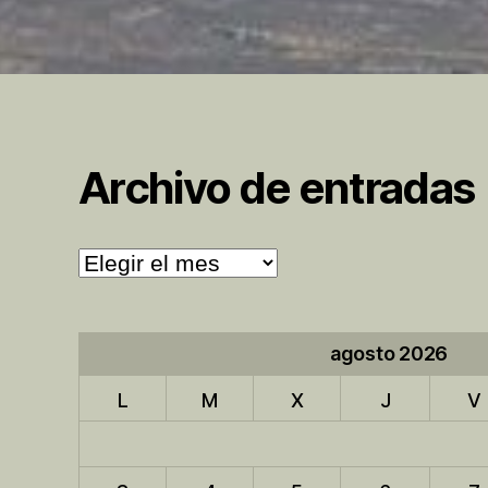
Archivo de entradas
Archivo
de
entradas
agosto 2026
L
M
X
J
V