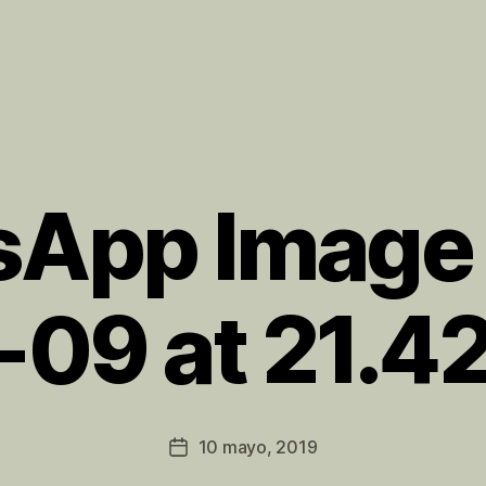
App Image
-09 at 21.42
P
o
r
P
Autor
10 mayo, 2019
Fecha
e
de
de