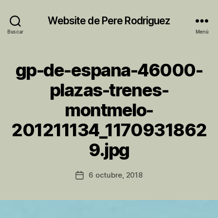
Website de Pere Rodriguez
Buscar
Menú
gp-de-espana-46000-
plazas-trenes-
montmelo-
201211134_1170931862
P
9.jpg
o
r
P
Autor
6 octubre, 2018
Fecha
e
de
de
r
la
la
e
entrada
entrada