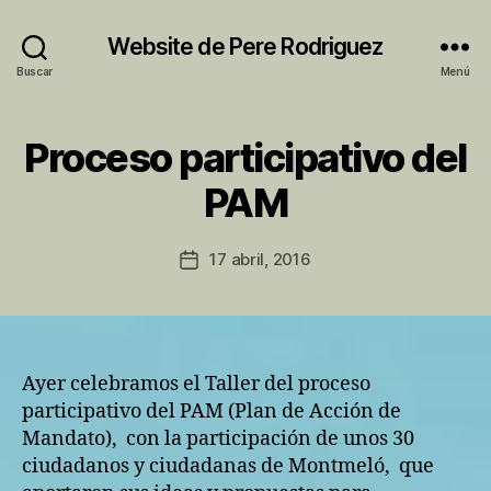
Website de Pere Rodriguez
Buscar
Menú
Proceso participativo del
Categorías
A
C
P
T
PAM
o
I
V
r
I
P
Autor
T
17 abril, 2016
Fecha
e
de
A
de
T
r
la
la
M
e
entrada
U
entrada
N
I
Ayer celebramos el Taller del proceso
C
I
participativo del PAM (Plan de Acción de
P
Mandato), con la participación de unos 30
A
L
ciudadanos y ciudadanas de Montmeló, que
M