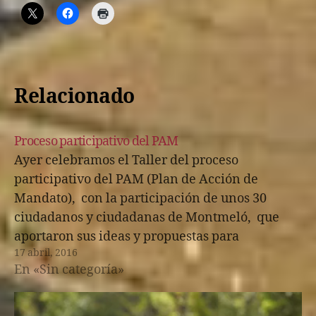
Relacionado
Proceso participativo del PAM
Ayer celebramos el Taller del proceso
participativo del PAM (Plan de Acción de
Mandato), con la participación de unos 30
ciudadanos y ciudadanas de Montmeló, que
aportaron sus ideas y propuestas para
17 abril, 2016
Montmeló. Por desgracia, los miembros de la
En «Sin categoría»
oposición declinaron participar en la
realización del taller, a pesar de…