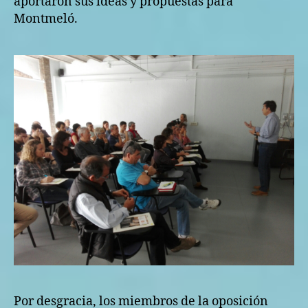
aportaron sus ideas y propuestas para
O
Montmeló.
N
T
M
E
L
Ó
Por desgracia, los miembros de la oposición