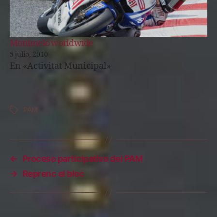
Montmeló worldwide
5 julio, 2010
En «Activitat Municipal»
PAM
Etiquetas
←
Proceso participativo del PAM
→
Reprenc el bloc