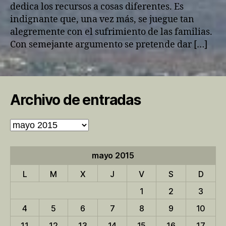
dedica los recursos a cosas diferentes. Es
indignante que, una vez más, se juegue tan
alegremente con el sufrimiento de las familias.
Con semejante argumento se pretende dar […]
Archivo de entradas
Archivo
de
entradas
mayo 2015
L
M
X
J
V
S
D
1
2
3
4
5
6
7
8
9
10
11
12
13
14
15
16
17