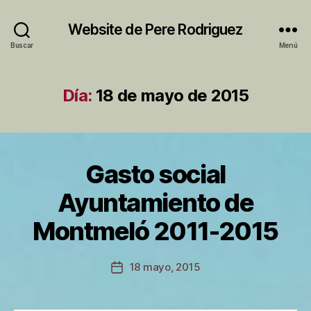
Website de Pere Rodriguez
Buscar
Menú
Día:
18 de mayo de 2015
Gasto social
Categorías
A
C
T
Ayuntamiento de
I
P
V
Montmeló 2011-2015
I
o
T
r
A
P
Autor
T
18 mayo, 2015
Fecha
M
e
de
de
U
r
la
N
la
e
entrada
I