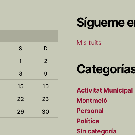
Sígueme e
Mis tuits
S
D
1
2
Categoría
8
9
15
16
Activitat Municipal
22
23
Montmeló
Personal
29
30
Política
Sin categoría