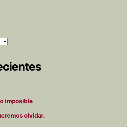
ecientes
to imposible
ueremos olvidar.