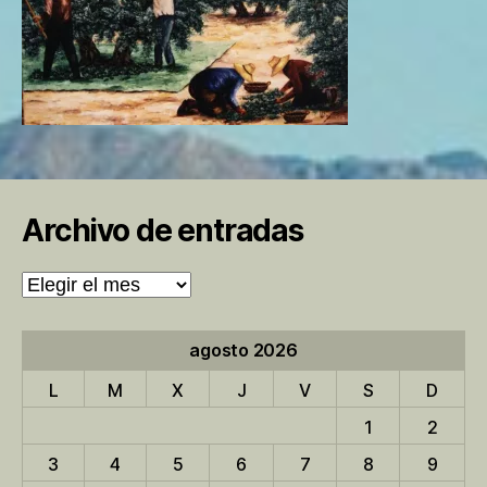
Archivo de entradas
Archivo
de
entradas
agosto 2026
L
M
X
J
V
S
D
1
2
3
4
5
6
7
8
9