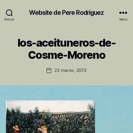
Website de Pere Rodriguez
Buscar
Menú
los-aceituneros-de-
P
Cosme-Moreno
o
r
P
Autor
22 marzo, 2015
Fecha
e
de
de
r
la
la
e
entrada
entrada