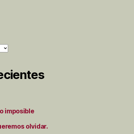
ecientes
to imposible
ueremos olvidar.