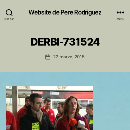
Website de Pere Rodriguez
Buscar
Menú
P
DERBI-731524
o
r
P
Autor
22 marzo, 2015
Fecha
e
de
de
r
la
la
e
entrada
entrada