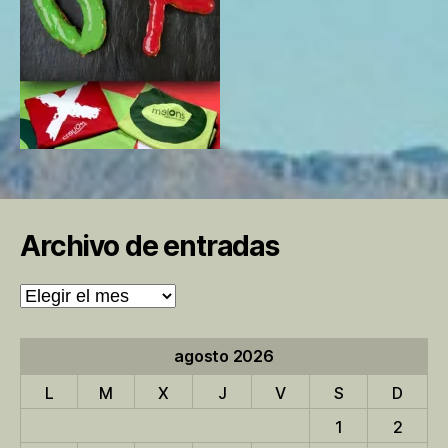
Archivo de entradas
Archivo
de
entradas
agosto 2026
L
M
X
J
V
S
D
1
2