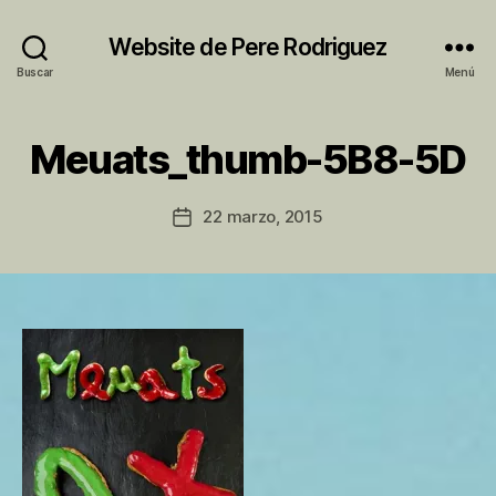
Website de Pere Rodriguez
Buscar
Menú
P
Meuats_thumb-5B8-5D
o
r
P
Autor
22 marzo, 2015
Fecha
e
de
de
r
la
la
e
entrada
entrada