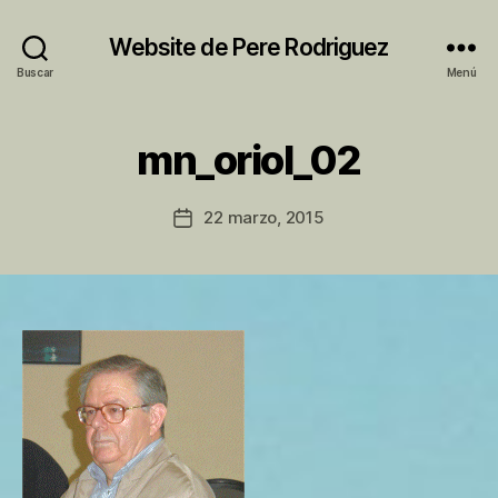
Website de Pere Rodriguez
Buscar
Menú
P
mn_oriol_02
o
r
P
Autor
22 marzo, 2015
Fecha
e
de
de
r
la
la
e
entrada
entrada