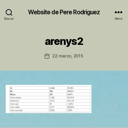
Website de Pere Rodriguez
Buscar
Menú
P
arenys2
o
r
P
Autor
22 marzo, 2015
Fecha
e
de
de
r
la
la
e
entrada
entrada