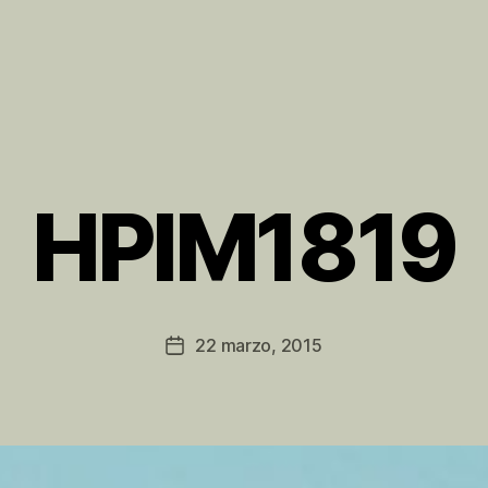
HPIM1819
P
o
r
P
Autor
22 marzo, 2015
Fecha
e
de
de
r
la
la
e
entrada
entrada