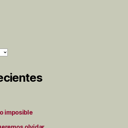
ecientes
to imposible
ueremos olvidar.