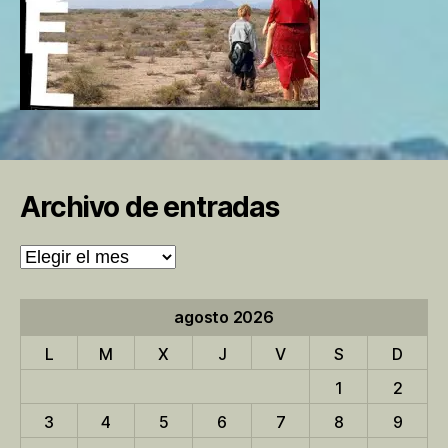
Archivo de entradas
Archivo
de
entradas
agosto 2026
L
M
X
J
V
S
D
1
2
3
4
5
6
7
8
9