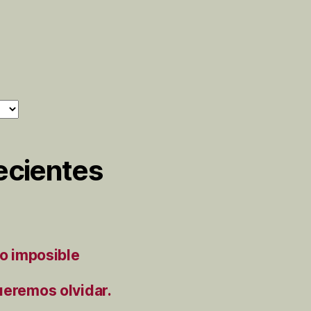
ecientes
to imposible
ueremos olvidar.