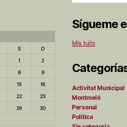
Sígueme e
Mis tuits
S
D
1
2
Categoría
8
9
15
16
Activitat Municipal
22
23
Montmeló
Personal
29
30
Política
Sin categoría