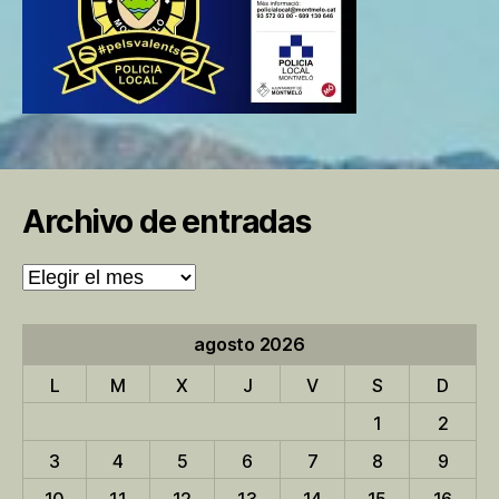
Archivo de entradas
Archivo
de
entradas
agosto 2026
L
M
X
J
V
S
D
1
2
3
4
5
6
7
8
9