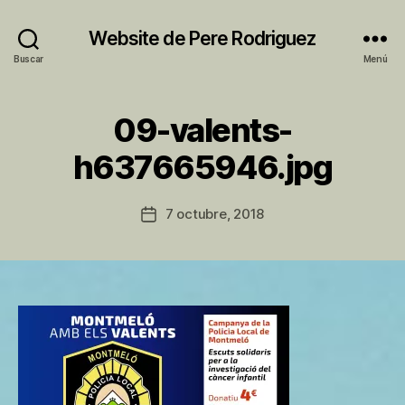
Website de Pere Rodriguez
Buscar
Menú
09-valents-
P
h637665946.jpg
o
r
P
Autor
7 octubre, 2018
Fecha
e
de
de
r
la
la
e
entrada
entrada