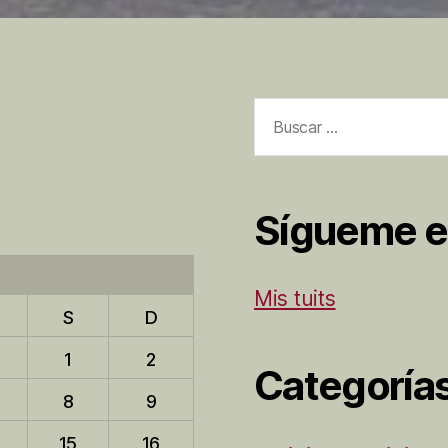
Buscar:
Sígueme e
Mis tuits
S
D
1
2
Categoría
8
9
15
16