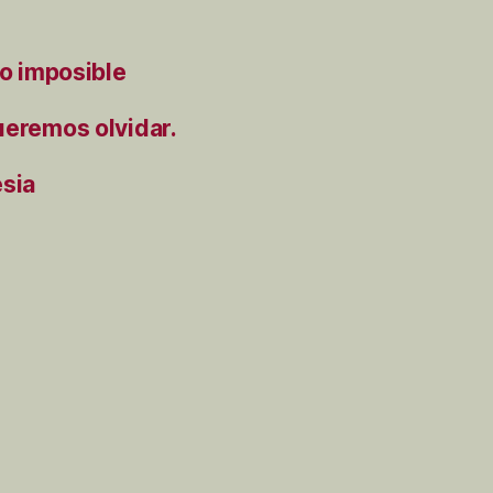
to imposible
ueremos olvidar.
ésia