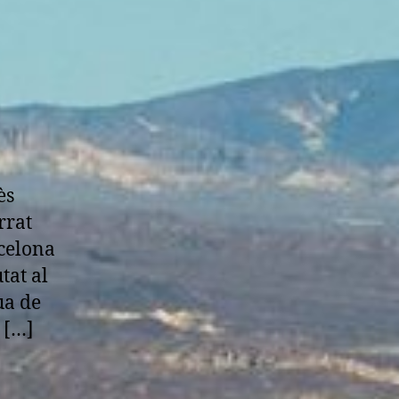
ès
rrat
rcelona
tat al
ua de
 […]