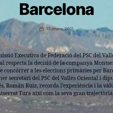
Barcelona
P
o
r
P
Autor
13 enero, 2011
Fecha
e
de
de
r
la
la
e
entrada
entrada
issió Executiva de Federació del PSC del Vall
al respecta la decisió de la companya Montse
e concórrer a les eleccions primàries per Ba
mer secretari del PSC del Vallès Oriental i dipu
s, Román Ruiz, recorda l’experiència i la vàl
tserrat Tura així com la seva gran trajectòria