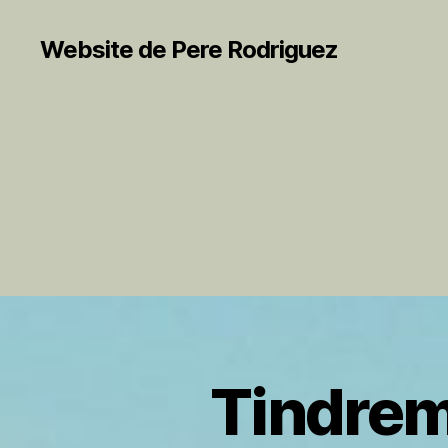
Website de Pere Rodriguez
Tindrem 
S
Categorías
I
N
C