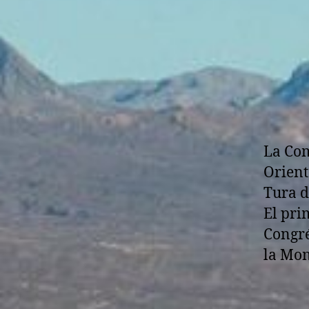
A
T
E
G
O
R
Í
A
La Com
Orient
Tura d
El pri
Congré
la Mon