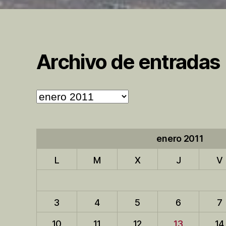
Archivo de entradas
Archivo
de
entradas
enero 2011
L
M
X
J
V
3
4
5
6
7
10
11
12
13
14